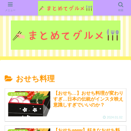
グルメ関連のいろいろなニューススレッドを紹介していきます。（鋭意作成中で
す）
メニュー
検索
おせち料理
【おせち…】おせち料理が変わり
おせち料理
すぎ…日本の伝統がインスタ映え
意識しすぎでいいのか？
2024.01.02
【おせちwww】好きなおせち料