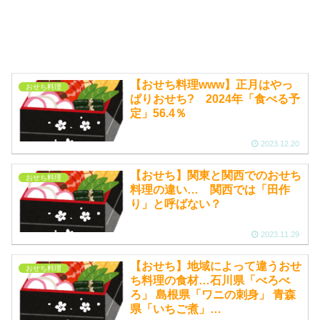
【おせち料理www】正月はやっ
おせち料理
ぱりおせち? 2024年「食べる予
定」56.4％
2023.12.20
【おせち】関東と関西でのおせち
おせち料理
料理の違い… 関西では「田作
り」と呼ばない？
2023.11.29
【おせち】地域によって違うおせ
おせち料理
ち料理の食材…石川県「べろべ
ろ」 島根県「ワニの刺身」 青森
県「いちご煮」…