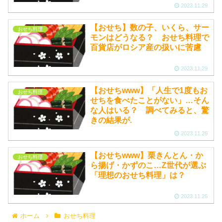
2023.11.29
【おせち】数の子、いくら、サー
おせち料理
モンはどうなる？ おせち料理で
百貨店がロシア産の扱いに苦慮
2023.11.29
【おせちwww】「人生で1度もお
おせち料理
せちを食べたことがない」…そん
な人はいる？ 調べてみると、驚
きの結果が.
2023.11.29
【おせちwww】栗きんとん・か
おせち料理
ら揚げ・かずのこ…Z世代が選ぶ
「理想のおせち料理」は？
2023.11.25
ホーム
おせち料理