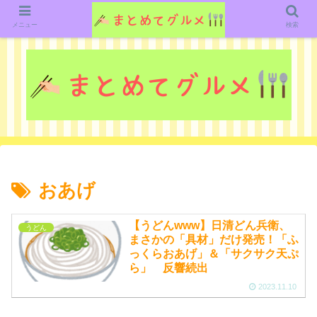
グルメ関連のいろいろなニューススレッドを紹介していきます。（鋭意作成中で
す）
メニュー
検索
おあげ
【うどんwww】日清どん兵衛、
うどん
まさかの「具材」だけ発売！「ふ
っくらおあげ」＆「サクサク天ぷ
ら」 反響続出
2023.11.10