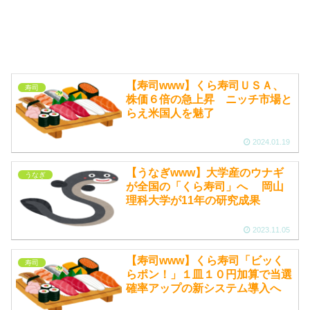
【寿司www】くら寿司ＵＳＡ、
寿司
株価６倍の急上昇 ニッチ市場と
らえ米国人を魅了
2024.01.19
【うなぎwww】大学産のウナギ
うなぎ
が全国の「くら寿司」へ 岡山
理科大学が11年の研究成果
2023.11.05
【寿司www】くら寿司「ビッく
寿司
らポン！」１皿１０円加算で当選
確率アップの新システム導入へ