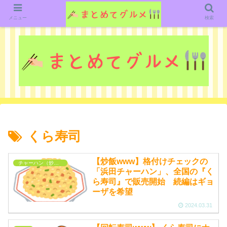
グルメ関連のいろいろなニューススレッドを紹介していきます。（鋭意作成中で
す）
メニュー
検索
くら寿司
【炒飯www】格付けチェックの
チャーハン（炒飯）
「浜田チャーハン」、全国の『く
ら寿司』で販売開始 続編はギョ
ーザを希望
2024.03.31