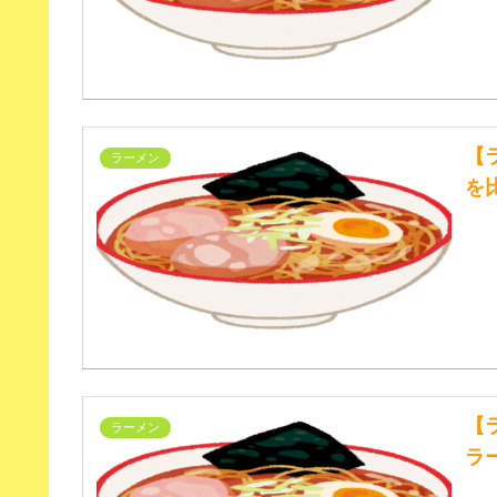
【
ラーメン
を
【
ラーメン
ラ