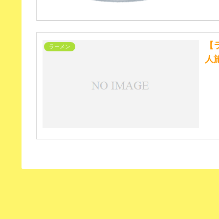
【
ラーメン
人