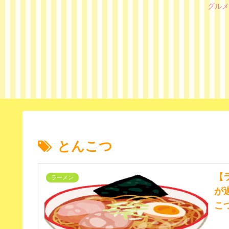
グルメ
とんこつ
【
ラーメン
が
こ