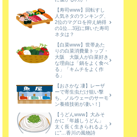
【寿司www】回転すし
人気ネタのランキング、
2位のマグロを抑え納得
の1位…3冠に輝いた寿司
ネタは？
【白菜www】世帯あた
りの白菜消費量トップ・
大阪 大阪人が白菜好き
な理由は「鍋をよく食べ
る」「キムチをよく作
る」
【おさかな 凄】レーザ
ーで寄生虫だけ狙い撃
ち、ノルウェーのサーモ
ン養殖技術が凄い！]
【うどんwww】大みそ
かに「年越しうどん」
太く長く生きられるよう
に”…香川の風物詩