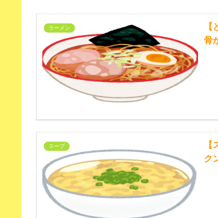
【
ラーメン
骨
【
スープ
ク