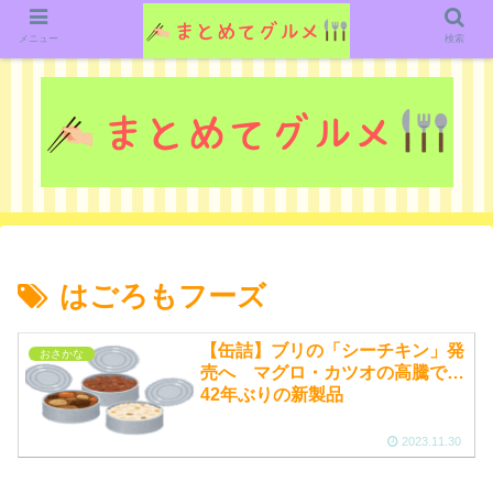
グルメ関連のいろいろなニューススレッドを紹介していきます。（鋭意作成中で
す）
メニュー
検索
はごろもフーズ
【缶詰】ブリの「シーチキン」発
おさかな
売へ マグロ・カツオの高騰で…
42年ぶりの新製品
2023.11.30