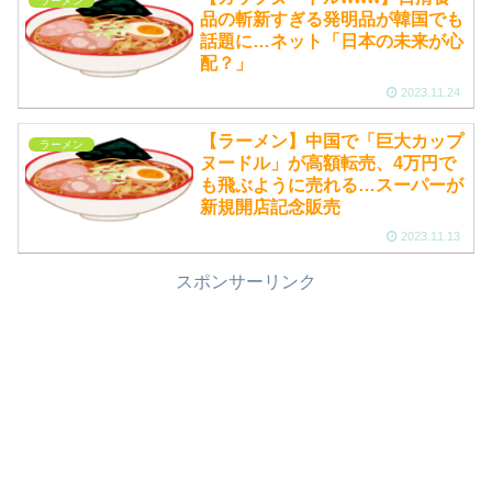
ラーメン
品の斬新すぎる発明品が韓国でも
話題に…ネット「日本の未来が心
配？」
2023.11.24
【ラーメン】中国で「巨大カップ
ラーメン
ヌードル」が高額転売、4万円で
も飛ぶように売れる…スーパーが
新規開店記念販売
2023.11.13
スポンサーリンク