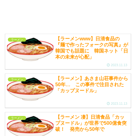
【ラーメンwww】日清食品の
ラーメン
『麺で作ったフォークの写真』が
韓国でも話題に 韓国ネット「日
本の未来が心配」
2023.11.13
【ラーメン】あさま山荘事件から
ラーメン
50年… この事件で注目された
「カップヌードル」
2023.11.13
【ラーメン 凄】日清食品「カッ
ラーメン
プヌードル」が世界で500億食突
破！ 発売から50年で