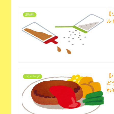
【
調味料
ル
【
ハンバーグ
ど
れ