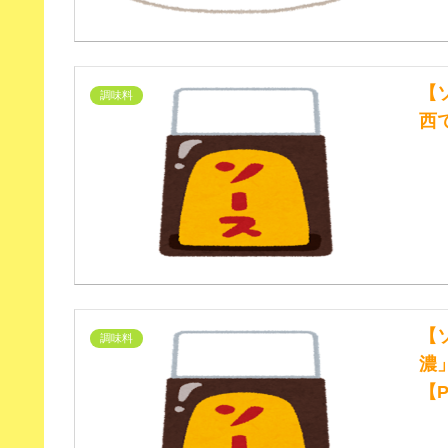
【
調味料
西
【
調味料
濃
【P