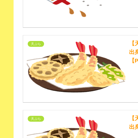
【
天ぷら
出
【P
【
天ぷら
出