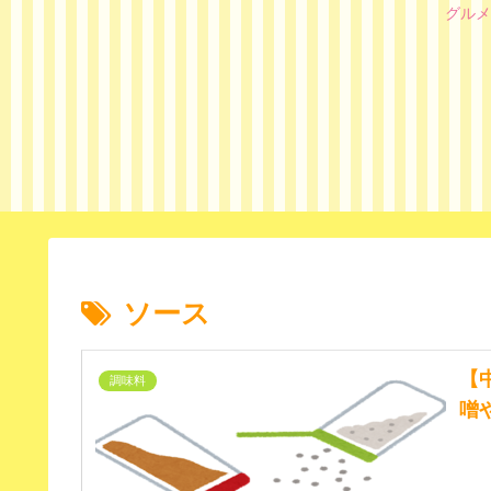
グルメ
ソース
【
調味料
噌