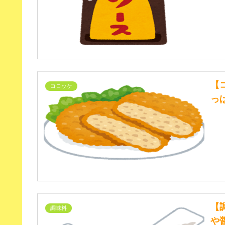
【
コロッケ
っ
【
調味料
や