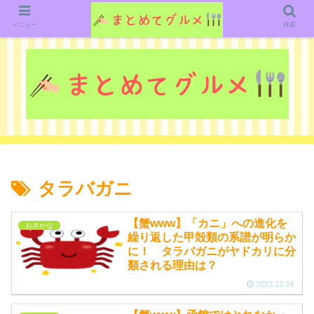
グルメ関連のいろいろなニューススレッドを紹介していきます。（鋭意作成中で
す）
メニュー
検索
タラバガニ
【蟹www】「カニ」への進化を
おさかな
繰り返した甲殻類の系譜が明らか
に！ タラバガニがヤドカリに分
類される理由は？
2023.12.24