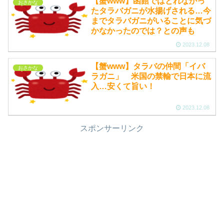
【蟹www】函館ではとれなかっ
おさかな
たタラバガニが水揚げされる…今
までタラバガニがいることに気づ
かなかったのでは？との声も
2023.12.08
【蟹www】タラバの仲間「イバ
おさかな
ラガニ」 米国の禁輸で日本に流
入…安くて旨い！
2023.12.08
スポンサーリンク