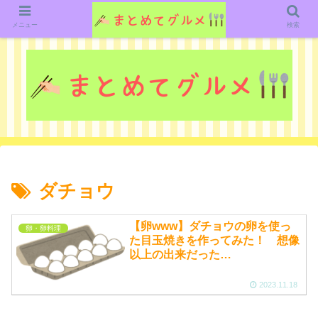
グルメ関連のいろいろなニューススレッドを紹介していきます。（鋭意作成中で
す）
メニュー
検索
ダチョウ
【卵www】ダチョウの卵を使っ
卵・卵料理
た目玉焼きを作ってみた！ 想像
以上の出来だった…
2023.11.18