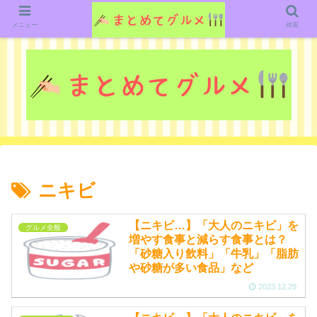
グルメ関連のいろいろなニューススレッドを紹介していきます。（鋭意作成中で
す）
メニュー
検索
ニキビ
【ニキビ…】「大人のニキビ」を
グルメ全般
増やす食事と減らす食事とは？
「砂糖入り飲料」「牛乳」「脂肪
や砂糖が多い食品」など
2023.12.29