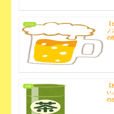
【
ビール
ノ
の
【
お茶
い
の