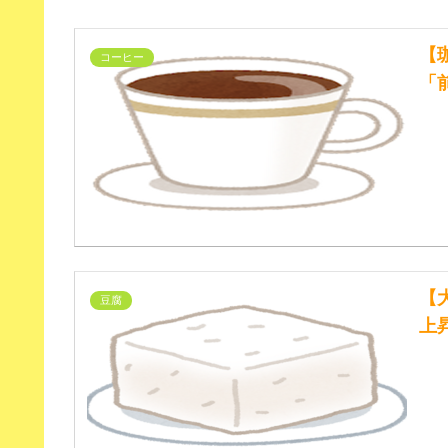
【
コーヒー
「
【
豆腐
上