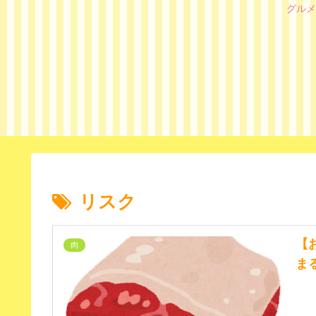
グルメ
リスク
【
肉
ま