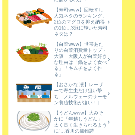
【寿司www】回転すし
人気ネタのランキング、
2位のマグロを抑え納得
の1位…3冠に輝いた寿司
ネタは？
【白菜www】世帯あた
りの白菜消費量トップ・
大阪 大阪人が白菜好き
な理由は「鍋をよく食べ
る」「キムチをよく作
る」
【おさかな 凄】レーザ
ーで寄生虫だけ狙い撃
ち、ノルウェーのサーモ
ン養殖技術が凄い！]
【うどんwww】大みそ
かに「年越しうどん」
太く長く生きられるよう
に”…香川の風物詩