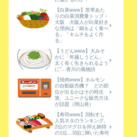
【白菜www】世帯あた
りの白菜消費量トップ・
大阪 大阪人が白菜好き
な理由は「鍋をよく食べ
る」「キムチをよく作
る」
【うどんwww】大みそ
かに「年越しうどん」
太く長く生きられるよう
に”…香川の風物詩
【焼肉www】ホルモン
の自動販売機？ どの部
位が出るかはその時次
第、ユニークな販売方法
が話題（岡山発）
【寿司www】回転すし
人気ネタのランキング、
2位のマグロを抑え納得
の1位…3冠に輝いた寿司