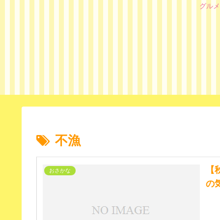
グルメ
不漁
【
おさかな
の