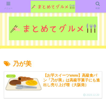
グルメ関連のいろいろなニューススレッドを紹介していきます。（鋭意作成中で
す）
メニュー
検索
乃が美
【お芋スイーツwww】高級食パ
パン
ン「乃が美」は高級芋菓子にも進
出し売り上げ増（大阪発）
2023.12.20