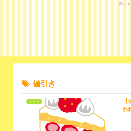
グルメ
値引き
【
ケーキ
わ