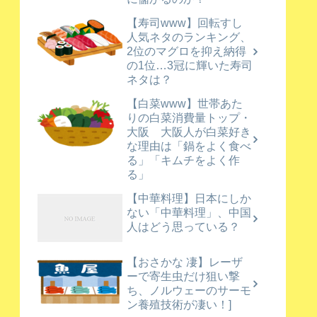
【寿司www】回転すし
人気ネタのランキング、
2位のマグロを抑え納得
の1位…3冠に輝いた寿司
ネタは？
【白菜www】世帯あた
りの白菜消費量トップ・
大阪 大阪人が白菜好き
な理由は「鍋をよく食べ
る」「キムチをよく作
る」
【中華料理】日本にしか
ない「中華料理」、中国
人はどう思っている？
【おさかな 凄】レーザ
ーで寄生虫だけ狙い撃
ち、ノルウェーのサーモ
ン養殖技術が凄い！]