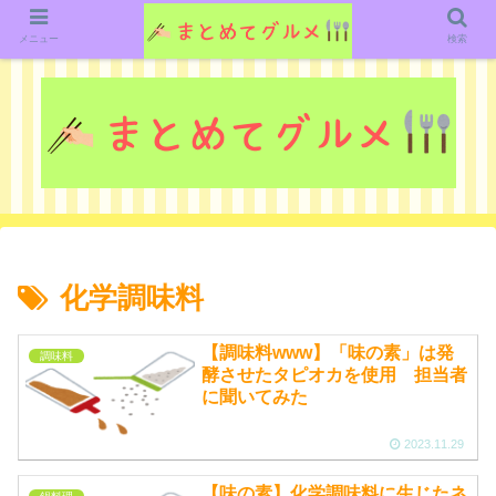
グルメ関連のいろいろなニューススレッドを紹介していきます。（鋭意作成中で
す）
メニュー
検索
化学調味料
【調味料www】「味の素」は発
調味料
酵させたタピオカを使用 担当者
に聞いてみた
2023.11.29
【味の素】化学調味料に生じたネ