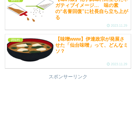
鍋料理
ガティブイメージ… 味の素
の“名誉回復”に社長自ら立ち上が
る
2023.11.29
【味噌www】伊達政宗が発展さ
調味料
せた「仙台味噌」って、どんなミ
ソ？
2023.11.29
スポンサーリンク