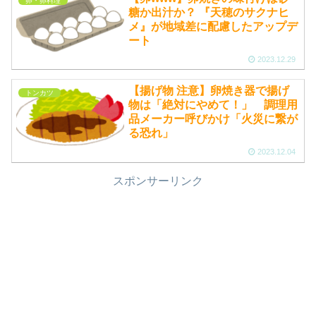
卵・卵料理
糖か出汁か？ 『天穂のサクナヒ
メ』が地域差に配慮したアップデ
ート
2023.12.29
【揚げ物 注意】卵焼き器で揚げ
トンカツ
物は「絶対にやめて！」 調理用
品メーカー呼びかけ「火災に繋が
る恐れ」
2023.12.04
スポンサーリンク