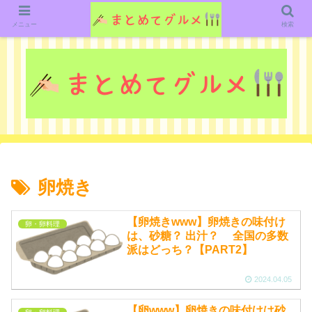
グルメ関連のいろいろなニューススレッドを紹介していきます。（鋭意作成中で
す）
メニュー
検索
卵焼き
【卵焼きwww】卵焼きの味付け
卵・卵料理
は、砂糖？ 出汁？ 全国の多数
派はどっち？【PART2】
2024.04.05
【卵www】卵焼きの味付けは砂