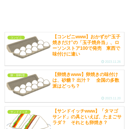
【コンビニwww】おかずが“玉子
コンビニ
焼きだけ”の「玉子焼弁当」、ロ
ーソンストア100で発売 東西で
味付けに違い
2023.11.26
【卵焼きwww】卵焼きの味付け
卵・卵料理
は、砂糖？ 出汁？ 全国の多数
派はどっち？
2023.11.20
【サンドイッチwww】「タマゴ
サンドイッチ
サンド」の具といえば、たまごサ
ラダ？ それとも卵焼き？