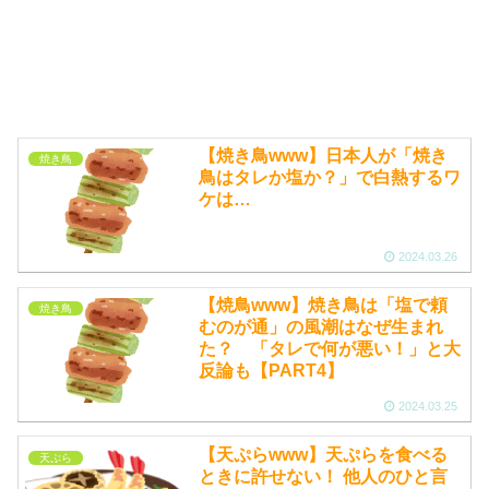
【焼き鳥www】日本人が「焼き
焼き鳥
鳥はタレか塩か？」で白熱するワ
ケは…
2024.03.26
【焼鳥www】焼き鳥は「塩で頼
焼き鳥
むのが通」の風潮はなぜ生まれ
た？ 「タレで何が悪い！」と大
反論も【PART4】
2024.03.25
【天ぷらwww】天ぷらを食べる
天ぷら
ときに許せない！ 他人のひと言