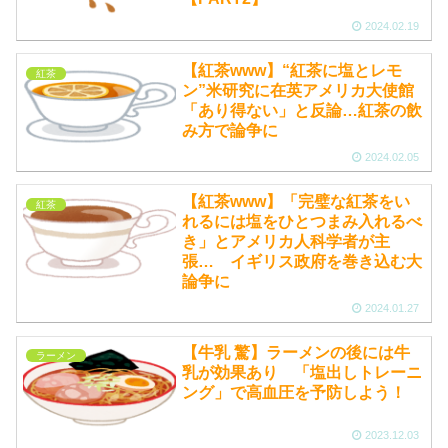
2024.02.19
【紅茶www】“紅茶に塩とレモ
紅茶
ン”米研究に在英アメリカ大使館
「あり得ない」と反論…紅茶の飲
み方で論争に
2024.02.05
【紅茶www】「完璧な紅茶をい
紅茶
れるには塩をひとつまみ入れるべ
き」とアメリカ人科学者が主
張… イギリス政府を巻き込む大
論争に
2024.01.27
【牛乳 驚】ラーメンの後には牛
ラーメン
乳が効果あり 「塩出しトレーニ
ング」で高血圧を予防しよう！
2023.12.03