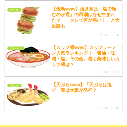
【焼鳥www】焼き鳥は「塩で頼
焼き鳥
むのが通」の風潮はなぜ生まれ
た？ 「タレで何が悪い！」と大
反論も
2023.11.26
【カップ麺www】カップラーメ
ラーメン
ン人気ランキング！ 醤油・味
噌・塩、その他、最も美味しいカ
ップ麺は？
2023.11.23
【天ぷらwww】「天ぷらは塩
天ぷら
で」実は大阪が発祥？
2023.11.16