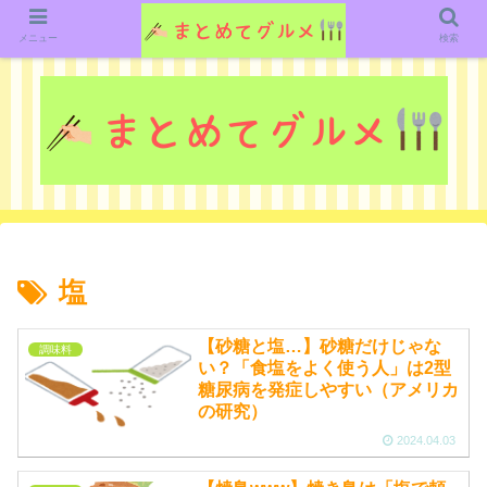
グルメ関連のいろいろなニューススレッドを紹介していきます。（鋭意作成中で
す）
メニュー
検索
塩
【砂糖と塩…】砂糖だけじゃな
調味料
い？「食塩をよく使う人」は2型
糖尿病を発症しやすい（アメリカ
の研究）
2024.04.03