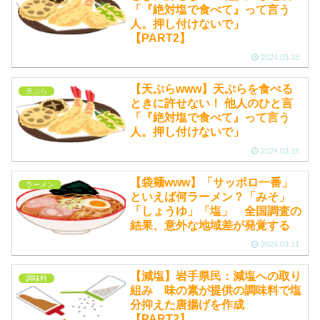
「『絶対塩で食べて』って言う
人。押し付けないで」
【PART2】
2024.03.18
【天ぷらwww】天ぷらを食べる
天ぷら
ときに許せない！ 他人のひと言
「『絶対塩で食べて』って言う
人。押し付けないで」
2024.03.15
【袋麺www】「サッポロ一番」
ラーメン
といえば何ラーメン？「みそ」
「しょうゆ」「塩」 全国調査の
結果、意外な地域差が発覚する
2024.03.11
【減塩】岩手県民：減塩への取り
調味料
組み 味の素が提供の調味料で塩
分抑えた唐揚げを作成
【PART2】