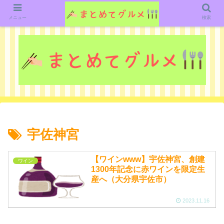
グルメ関連のいろいろなニューススレッドを紹介していきます。（鋭意作成中で
す）
メニュー
検索
宇佐神宮
【ワインwww】宇佐神宮、創建
ワイン
1300年記念に赤ワインを限定生
産へ（大分県宇佐市）
2023.11.16