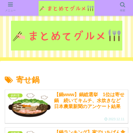
グルメ関連のいろいろなニューススレッドを紹介していきます。（鋭意作成中で
す）
メニュー
検索
寄せ鍋
【鍋www】鍋総選挙 1位は寄せ
鍋料理
鍋 続いてキムチ、水炊きなど
日本農業新聞のアンケート結果
2023.12.11
【鍋ランキング】家でいちばん食