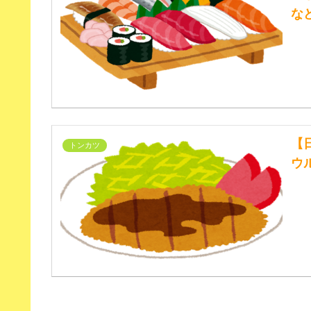
な
【
トンカツ
ウ