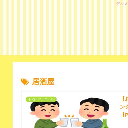
グルメ
居酒屋
【
お酒・アルコール
ン
【P