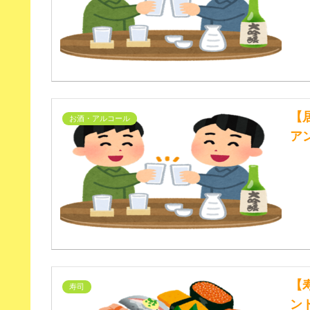
【
お酒・アルコール
ア
【
寿司
ン