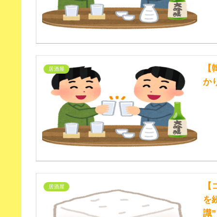
【
居酒屋
か
【
居酒屋
を
識”