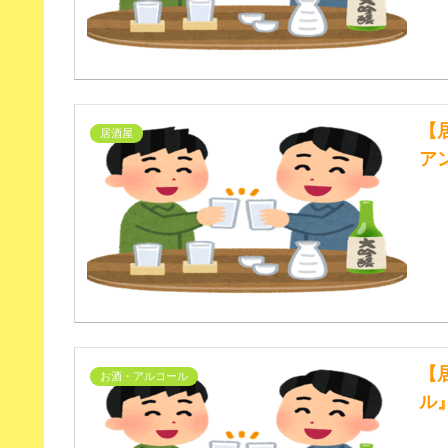
【
居酒屋
ア
【
お酒・アルコール
ル