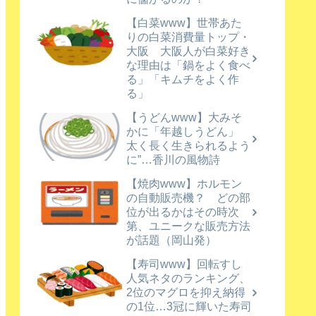
【白菜www】世帯あた
りの白菜消費量トップ・
大阪 大阪人が白菜好き
な理由は「鍋をよく食べ
る」「キムチをよく作
る」
【うどんwww】大みそ
かに「年越しうどん」
太く長く生きられるよう
に”…香川の風物詩
【焼肉www】ホルモン
の自動販売機？ どの部
位が出るかはその時次
第、ユニークな販売方法
が話題（岡山発）
【寿司www】回転すし
人気ネタのランキング、
2位のマグロを抑え納得
の1位…3冠に輝いた寿司