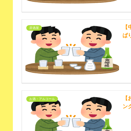
【
居酒屋
ぱ
【
お酒・アルコール
ン