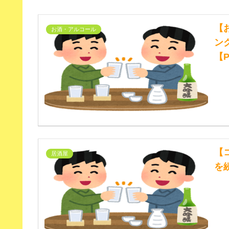
【
お酒・アルコール
ン
【P
【
居酒屋
を