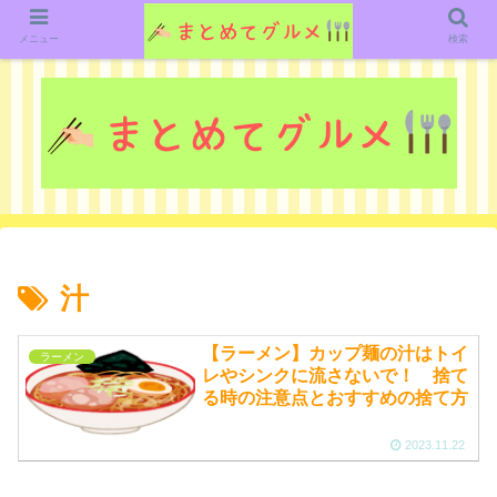
グルメ関連のいろいろなニューススレッドを紹介していきます。（鋭意作成中で
す）
メニュー
検索
汁
【ラーメン】カップ麺の汁はトイ
ラーメン
レやシンクに流さないで！ 捨て
る時の注意点とおすすめの捨て方
2023.11.22