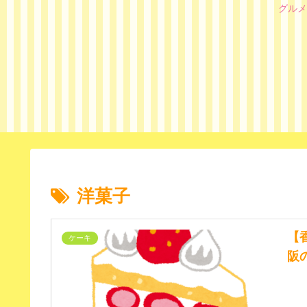
グルメ
洋菓子
【
ケーキ
阪