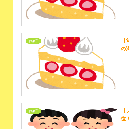
【
お菓子
の
【
お菓子
位