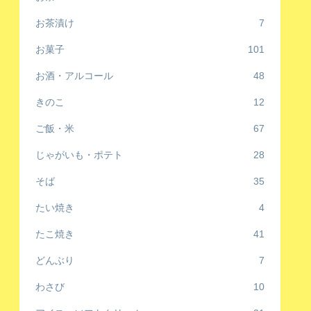
お茶漬け
7
お菓子
101
お酒・アルコール
48
きのこ
12
ご飯・米
67
じゃがいも・ポテト
28
そば
35
たい焼き
4
たこ焼き
41
どんぶり
7
わさび
10