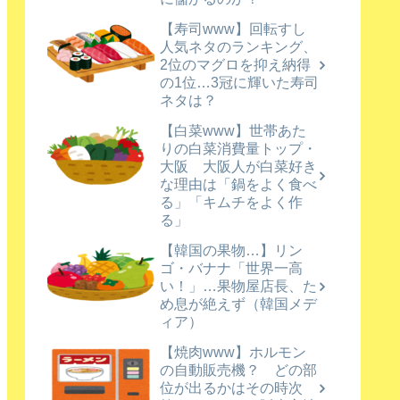
【寿司www】回転すし
人気ネタのランキング、
2位のマグロを抑え納得
の1位…3冠に輝いた寿司
ネタは？
【白菜www】世帯あた
りの白菜消費量トップ・
大阪 大阪人が白菜好き
な理由は「鍋をよく食べ
る」「キムチをよく作
る」
【韓国の果物…】リン
ゴ・バナナ「世界一高
い！」…果物屋店長、た
め息が絶えず（韓国メデ
ィア）
【焼肉www】ホルモン
の自動販売機？ どの部
位が出るかはその時次