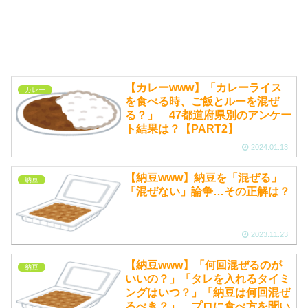
【カレーwww】「カレーライス
カレー
を食べる時、ご飯とルーを混ぜ
る？」 47都道府県別のアンケー
ト結果は？【PART2】
2024.01.13
【納豆www】納豆を「混ぜる」
納豆
「混ぜない」論争…その正解は？
2023.11.23
【納豆www】「何回混ぜるのが
納豆
いいの？」「タレを入れるタイミ
ングはいつ？」「納豆は何回混ぜ
るべき？」 プロに食べ方を聞い