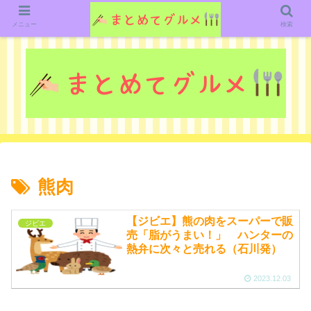
グルメ関連のいろいろなニューススレッドを紹介していきます。（鋭意作成中で
す）
メニュー
検索
熊肉
【ジビエ】熊の肉をスーパーで販
ジビエ
売「脂がうまい！」 ハンターの
熱弁に次々と売れる（石川発）
2023.12.03