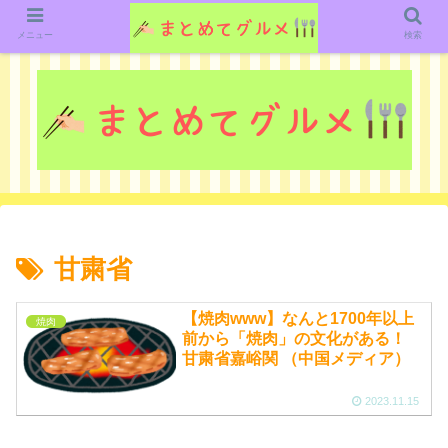
グルメ関連のいろいろなニューススレッドを紹介していきます。（鋭意作成中で
す）
メニュー
検索
甘粛省
【焼肉www】なんと1700年以上
焼肉
前から「焼肉」の文化がある！
甘粛省嘉峪関 （中国メディア）
2023.11.15