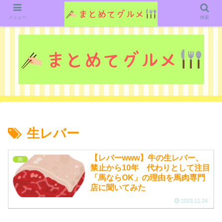
グルメ関連のいろいろなニューススレッドを紹介していきます。（鋭意作成中で
す）
メニュー
検索
生レバー
【レバーwww】牛の生レバー、
肉
禁止から10年 代わりとして注目
「馬ならOK」の理由を馬肉専門
店に聞いてみた
2023.11.24