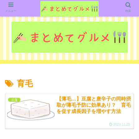
グルメ関連のいろいろなニューススレッドを紹介していきます。（鋭意作成中で
す）
メニュー
検索
育毛
【薄毛…】豆腐と唐辛子の同時摂
豆腐
取が薄毛予防に効果あり？ 育毛
を促す成長因子を増やす方法
2023.11.25