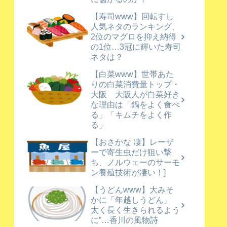
【寿司www】回転すし
人気ネタのランキング、
2位のマグロを抑え納得
の1位…3冠に輝いた寿司
ネタは？
【白菜www】世帯あた
りの白菜消費量トップ・
大阪 大阪人が白菜好き
な理由は「鍋をよく食べ
る」「キムチをよく作
る」
【おさかな 凄】レーザ
ーで寄生虫だけ狙い撃
ち、ノルウェーのサーモ
ン養殖技術が凄い！]
【うどんwww】大みそ
かに「年越しうどん」
太く長く生きられるよう
に”…香川の風物詩