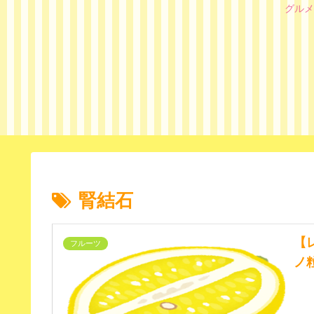
グルメ
腎結石
【
フルーツ
ノ