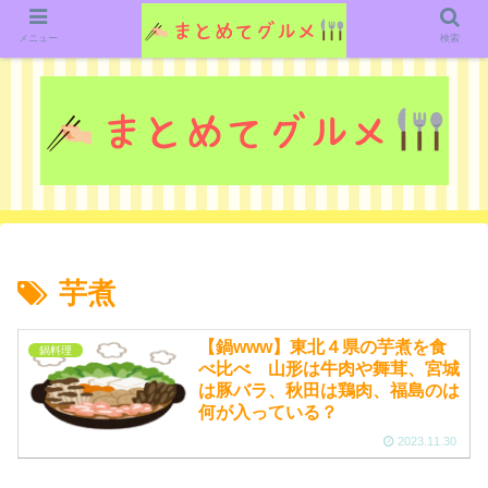
グルメ関連のいろいろなニューススレッドを紹介していきます。（鋭意作成中で
す）
メニュー
検索
芋煮
【鍋www】東北４県の芋煮を食
鍋料理
べ比べ 山形は牛肉や舞茸、宮城
は豚バラ、秋田は鶏肉、福島のは
何が入っている？
2023.11.30