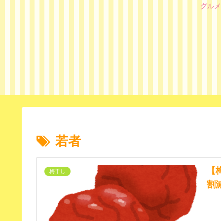
グルメ
若者
【
梅干し
割