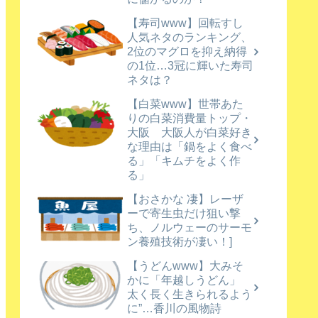
【寿司www】回転すし
人気ネタのランキング、
2位のマグロを抑え納得
の1位…3冠に輝いた寿司
ネタは？
【白菜www】世帯あた
りの白菜消費量トップ・
大阪 大阪人が白菜好き
な理由は「鍋をよく食べ
る」「キムチをよく作
る」
【おさかな 凄】レーザ
ーで寄生虫だけ狙い撃
ち、ノルウェーのサーモ
ン養殖技術が凄い！]
【うどんwww】大みそ
かに「年越しうどん」
太く長く生きられるよう
に”…香川の風物詩