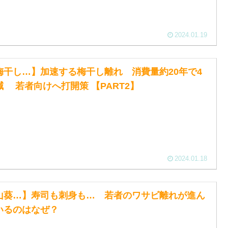
2024.01.19
梅干し…】加速する梅干し離れ 消費量約20年で4
減 若者向けへ打開策 【PART2】
2024.01.18
山葵…】寿司も刺身も… 若者のワサビ離れが進ん
いるのはなぜ？