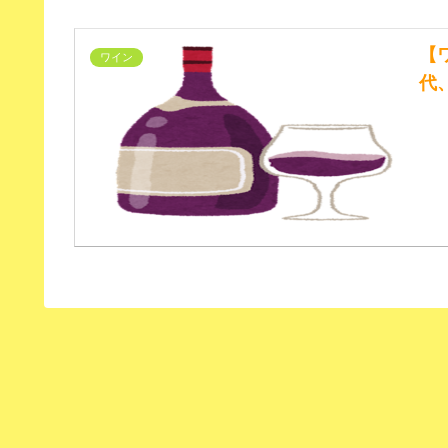
【
ワイン
代