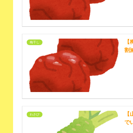
【
梅干し
割
【
わさび
で