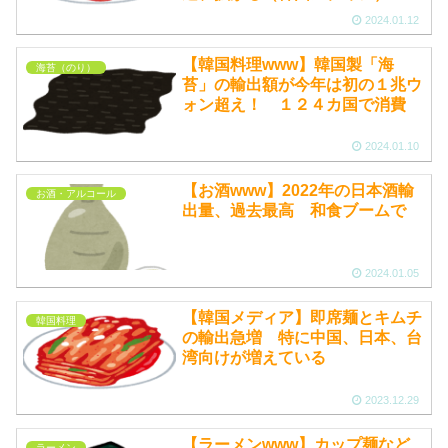
2024.01.12
【韓国料理www】韓国製「海
海苔（のり）
苔」の輸出額が今年は初の１兆ウ
ォン超え！ １２４カ国で消費
2024.01.10
【お酒www】2022年の日本酒輸
お酒・アルコール
出量、過去最高 和食ブームで
2024.01.05
【韓国メディア】即席麺とキムチ
韓国料理
の輸出急増 特に中国、日本、台
湾向けが増えている
2023.12.29
【ラーメンwww】カップ麺など
ラーメン