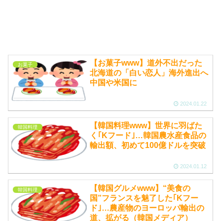
【お菓子www】道外不出だった
お菓子
北海道の「白い恋人」海外進出へ
中国や米国に
2024.01.22
【韓国料理www】世界に羽ばた
韓国料理
く｢Kフード｣…韓国農水産食品の
輸出額、初めて100億ドルを突破
2024.01.12
【韓国グルメwww】“美食の
韓国料理
国”フランスを魅了した｢Kフー
ド｣…農産物のヨーロッパ輸出の
道、拡がる（韓国メディア）