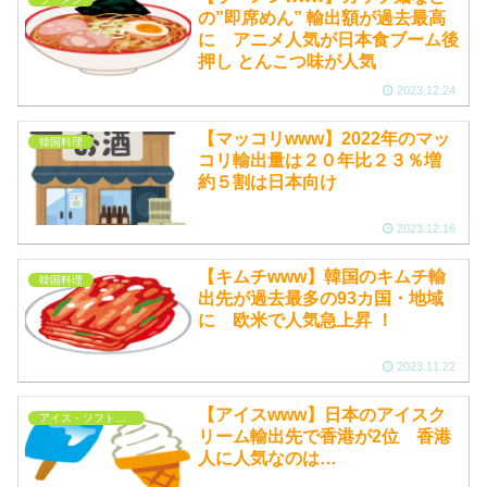
の”即席めん” 輸出額が過去最高
に アニメ人気が日本食ブーム後
押し とんこつ味が人気
2023.12.24
【マッコリwww】2022年のマッ
韓国料理
コリ輸出量は２０年比２３％増
約５割は日本向け
2023.12.16
【キムチwww】韓国のキムチ輸
韓国料理
出先が過去最多の93カ国・地域
に 欧米で人気急上昇 ！
2023.11.22
【アイスwww】日本のアイスク
アイス・ソフトクリーム
リーム輸出先で香港が2位 香港
人に人気なのは…