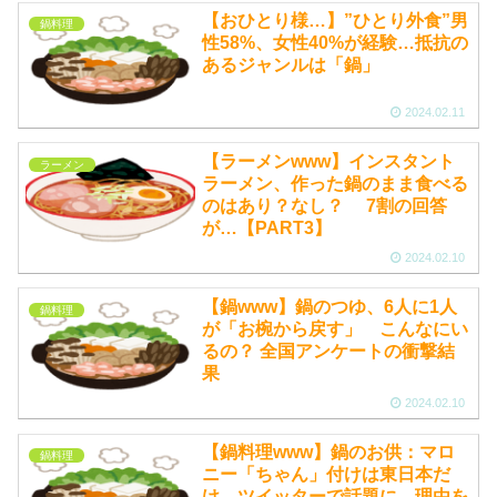
【おひとり様…】”ひとり外食”男
鍋料理
性58%、女性40%が経験…抵抗の
あるジャンルは「鍋」
2024.02.11
【ラーメンwww】インスタント
ラーメン
ラーメン、作った鍋のまま食べる
のはあり？なし？ 7割の回答
が…【PART3】
2024.02.10
【鍋www】鍋のつゆ、6人に1人
鍋料理
が「お椀から戻す」 こんなにい
るの？ 全国アンケートの衝撃結
果
2024.02.10
【鍋料理www】鍋のお供：マロ
鍋料理
ニー「ちゃん」付けは東日本だ
け ツイッターで話題に 理由を