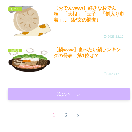
【おでんwww】好きなおでん
おでん
種 「大根」「玉子」「餅入り巾
着」…（紀文の調査）
2023.12.17
【鍋www】食べたい鍋ランキン
鍋料理
グの発表 第1位は？
2023.12.15
次のページ
次
1
2
へ