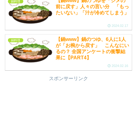
【鍋www】鍋のつゆを「シメの
鍋料理
前に戻す」人々の言い分 「もっ
たいない」「汁が冷めてしまう」
2024.02.17
【鍋www】鍋のつゆ、6人に1人
鍋料理
が「お椀から戻す」 こんなにい
るの？ 全国アンケートの衝撃結
果に【PART4】
2024.02.16
スポンサーリンク