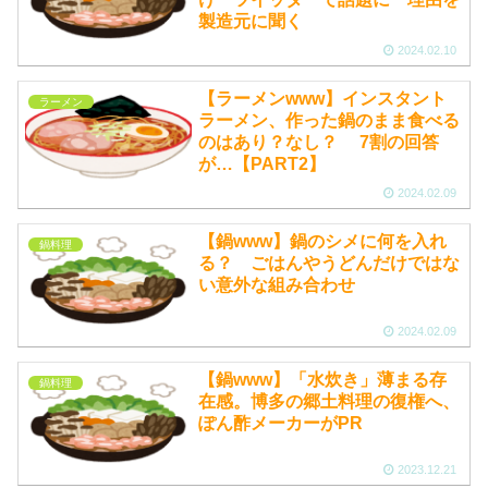
製造元に聞く
2024.02.10
【ラーメンwww】インスタント
ラーメン
ラーメン、作った鍋のまま食べる
のはあり？なし？ 7割の回答
が…【PART2】
2024.02.09
【鍋www】鍋のシメに何を入れ
鍋料理
る？ ごはんやうどんだけではな
い意外な組み合わせ
2024.02.09
【鍋www】「水炊き」薄まる存
鍋料理
在感。博多の郷土料理の復権へ、
ぽん酢メーカーがPR
2023.12.21