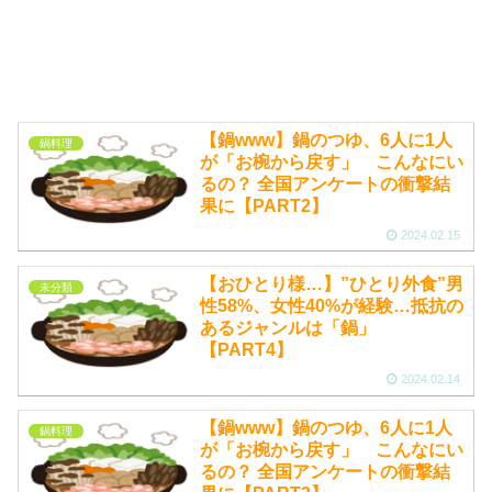
【鍋www】鍋のつゆ、6人に1人
鍋料理
が「お椀から戻す」 こんなにい
るの？ 全国アンケートの衝撃結
果に【PART2】
2024.02.15
【おひとり様…】”ひとり外食”男
未分類
性58%、女性40%が経験…抵抗の
あるジャンルは「鍋」
【PART4】
2024.02.14
【鍋www】鍋のつゆ、6人に1人
鍋料理
が「お椀から戻す」 こんなにい
るの？ 全国アンケートの衝撃結