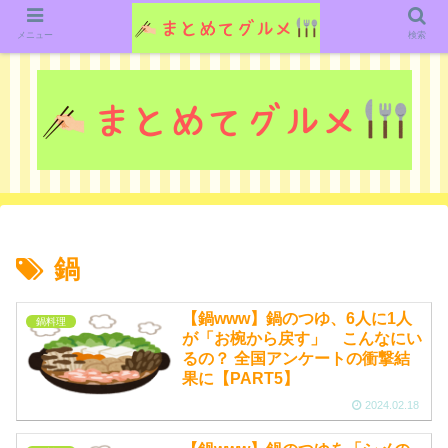
グルメ関連のいろいろなニューススレッドを紹介していきます。（鋭意作成中で
す）
メニュー
検索
鍋
【鍋www】鍋のつゆ、6人に1人
鍋料理
が「お椀から戻す」 こんなにい
るの？ 全国アンケートの衝撃結
果に【PART5】
2024.02.18