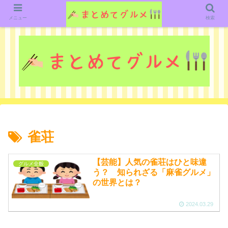
グルメ関連のいろいろなニューススレッドを紹介していきます。（鋭意作成中で
す）
メニュー
検索
雀荘
【芸能】人気の雀荘はひと味違
グルメ全般
う？ 知られざる「麻雀グルメ」
の世界とは？
2024.03.29