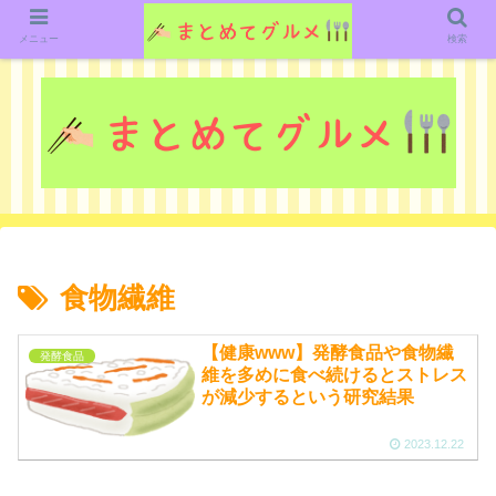
グルメ関連のいろいろなニューススレッドを紹介していきます。（鋭意作成中で
す）
メニュー
検索
食物繊維
【健康www】発酵食品や食物繊
発酵食品
維を多めに食べ続けるとストレス
が減少するという研究結果
2023.12.22