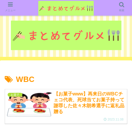
グルメ関連のいろいろなニューススレッドを紹介していきます。（鋭意作成中で
す）
メニュー
検索
WBC
【お菓子www】再来日のWBCチ
お菓子
ェコ代表、死球当てお菓子持って
謝罪した佐々木朗希選手に返礼品
贈る
2023.11.08