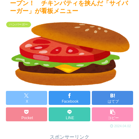
ープン！ チキンパティを挟んだ「サイバ
ーガー」が看板メニュー
ハンバーガー
X
Facebook
はてブ
Pocket
LINE
コピー
2024.04.02
スポンサーリンク