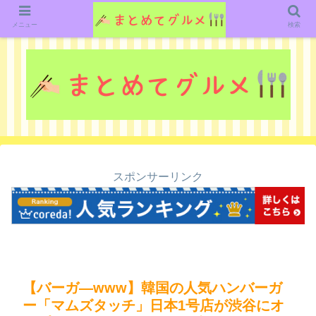
グルメ関連のいろいろなニューススレッドを紹介していきます。（鋭意作成中で
す）
メニュー
検索
スポンサーリンク
【バーガ―www】韓国の人気ハンバーガ
ー「マムズタッチ」日本1号店が渋谷にオ