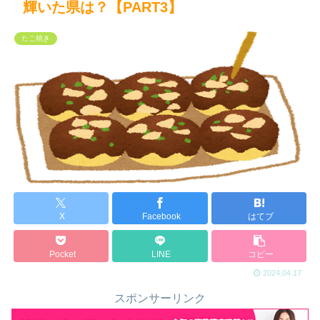
輝いた県は？【PART3】
たこ焼き
X
Facebook
はてブ
Pocket
LINE
コピー
2024.04.17
スポンサーリンク