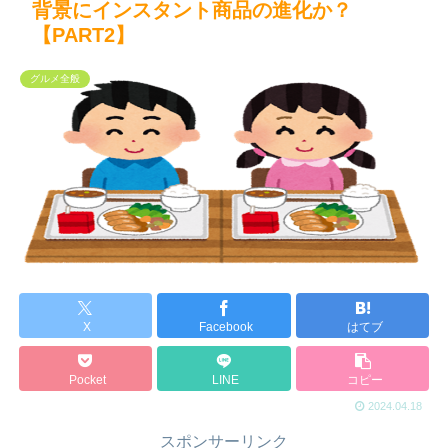
背景にインスタント商品の進化か？
【PART2】
グルメ全般
X
Facebook
はてブ
Pocket
LINE
コピー
2024.04.18
スポンサーリンク