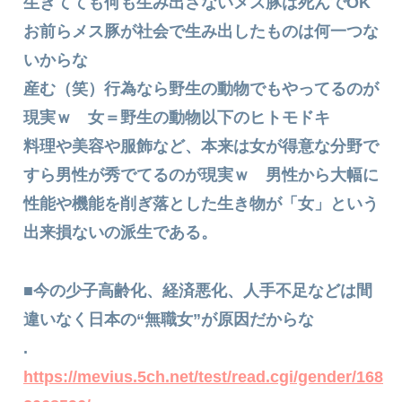
生きてても何も生み出さないメス豚は死んでOK
お前らメス豚が社会で生み出したものは何一つな
いからな
産む（笑）行為なら野生の動物でもやってるのが
現実ｗ 女＝野生の動物以下のヒトモドキ
料理や美容や服飾など、本来は女が得意な分野で
すら男性が秀でてるのが現実ｗ 男性から大幅に
性能や機能を削ぎ落とした生き物が「女」という
出来損ないの派生である。
■今の少子高齢化、経済悪化、人手不足などは間
違いなく日本の“無職女”が原因だからな
.
https://mevius.5ch.net/test/read.cgi/gender/168