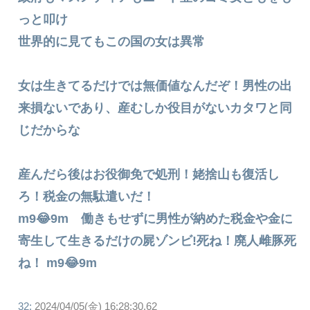
っと叩け
世界的に見てもこの国の女は異常
女は生きてるだけでは無価値なんだぞ！男性の出
来損ないであり、産むしか役目がないカタワと同
じだからな
産んだら後はお役御免で処刑！姥捨山も復活し
ろ！税金の無駄遣いだ！
m9😂9m 働きもせずに男性が納めた税金や金に
寄生して生きるだけの屍ゾンビ!死ね！廃人雌豚死
ね！ m9😂9m
32:
2024/04/05(金) 16:28:30.62