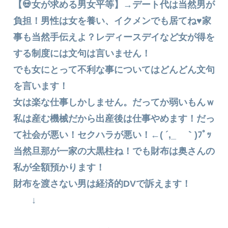
【💀女が求める男女平等】→デート代は当然男が
負担！男性は女を養い、イクメンでも居てね♥家
事も当然手伝えよ？レディースデイなど女が得を
する制度には文句は言いません！
でも女にとって不利な事についてはどんどん文句
を言います！
女は楽な仕事しかしません。だってか弱いもんｗ
私は産む機械だから出産後は仕事やめます！だっ
て社会が悪い！セクハラが悪い！←( ´,_ゝ｀)ﾌﾟｯ
当然旦那が一家の大黒柱ね！でも財布は奥さんの
私が全額預かります！
財布を渡さない男は経済的DVで訴えます！
↓