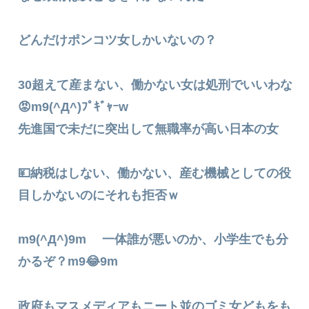
どんだけポンコツ女しかいないの？
30超えて産まない、働かない女は処刑でいいわな
😡m9(^Д^)ﾌﾟｷﾞｬｰw
先進国で未だに突出して無職率が高い日本の女
💴納税はしない、働かない、産む機械としての役
目しかないのにそれも拒否ｗ
m9(^Д^)9m 一体誰が悪いのか、小学生でも分
かるぞ？m9😂9m
政府もマスメディアもニート並のゴミ女どもをも