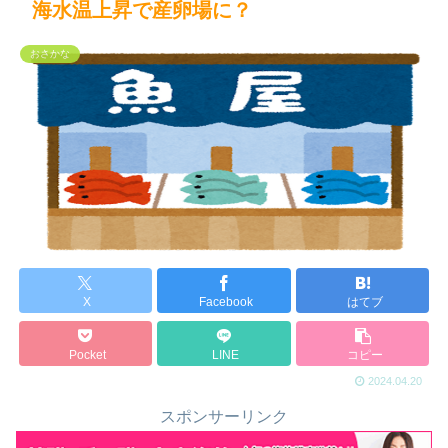
海水温上昇で産卵場に？
おさかな
X
Facebook
はてブ
Pocket
LINE
コピー
2024.04.20
スポンサーリンク