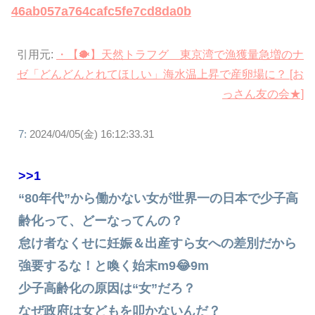
46ab057a764cafc5fe7cd8da0b
引用元:
・【🐡】天然トラフグ 東京湾で漁獲量急増のナ
ゼ「どんどんとれてほしい」海水温上昇で産卵場に？ [お
っさん友の会★]
7:
2024/04/05(金) 16:12:33.31
>>1
“80年代”から働かない女が世界一の日本で少子高
齢化って、どーなってんの？
怠け者なくせに妊娠＆出産すら女への差別だから
強要するな！と喚く始末m9😂9m
少子高齢化の原因は“女”だろ？
なぜ政府は女どもを叩かないんだ？