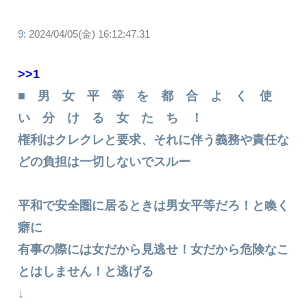
9:
2024/04/05(金) 16:12:47.31
>>1
■ 男 女 平 等 を 都 合 よ く 使
い 分 け る 女 た ち ！
権利はクレクレと要求、それに伴う義務や責任な
どの負担は一切しないでスルー
平和で安全圏に居るときは男女平等だろ！と喚く
癖に
有事の際には女だから見逃せ！女だから危険なこ
とはしません！と逃げる
↓