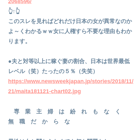
2068596/
👆↑👆
このスレを見ればどれだけ日本の女が異常なのか
よ～くわかるｗｗ女に人権すら不要な理由もわか
ります。
●夫と対等以上に稼ぐ妻の割合、日本は世界最低
レベル（笑）たったの５％（失笑）
https://www.newsweekjapan.jp/stories/2018/11/
21/maita181121-chart02.jpg
専 業 主 婦 は 紛 れ も な く
無 職 だ か ら な